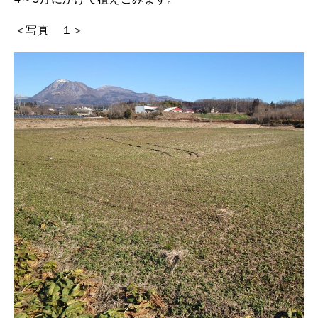
＜写真 １＞