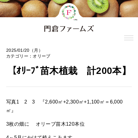
2025/01/20（月）
カテゴリー：
オリーブ
【ｵﾘｰﾌﾞ苗木植栽 計200本】
写真1 2 3 『2,600㎡+2,300㎡+1,100㎡＝6,000
㎡』
3枚の畑に オリーブ苗木120本位
4～5月にかけて植えこみます。